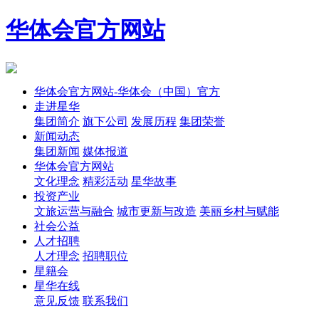
华体会官方网站
华体会官方网站-华体会（中国）官方
走进星华
集团简介
旗下公司
发展历程
集团荣誉
新闻动态
集团新闻
媒体报道
华体会官方网站
文化理念
精彩活动
星华故事
投资产业
文旅运营与融合
城市更新与改造
美丽乡村与赋能
社会公益
人才招聘
人才理念
招聘职位
星籍会
星华在线
意见反馈
联系我们