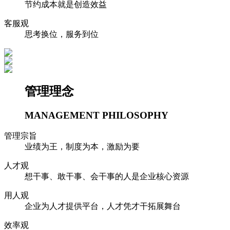
节约成本就是创造效益
客服观
思考换位，服务到位
管理理念
MANAGEMENT PHILOSOPHY
管理宗旨
业绩为王，制度为本，激励为要
人才观
想干事、敢干事、会干事的人是企业核心资源
用人观
企业为人才提供平台，人才凭才干拓展舞台
效率观