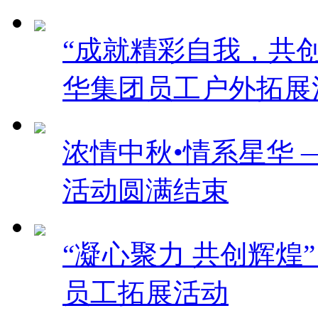
“成就精彩自我，共创
华集团员工户外拓展
浓情中秋•情系星华 
活动圆满结束
“凝心聚力 共创辉煌”
员工拓展活动