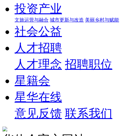
投资产业
文旅运营与融合
城市更新与改造
美丽乡村与赋能
社会公益
人才招聘
人才理念
招聘职位
星籍会
星华在线
意见反馈
联系我们