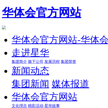
华体会官方网站
华体会官方网站-华体
走进星华
集团简介
旗下公司
发展历程
集团荣誉
新闻动态
集团新闻
媒体报道
华体会官方网站
文化理念
精彩活动
星华故事