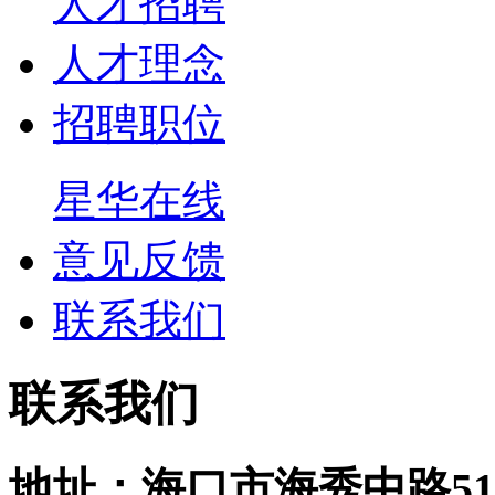
人才招聘
人才理念
招聘职位
星华在线
意见反馈
联系我们
联系我们
地址：海口市海秀中路51