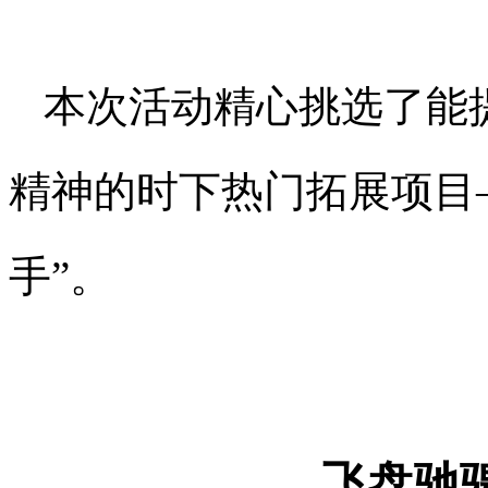
本次活动精心挑选了能
精神的时下热门拓展项目—
手”。
飞盘驰