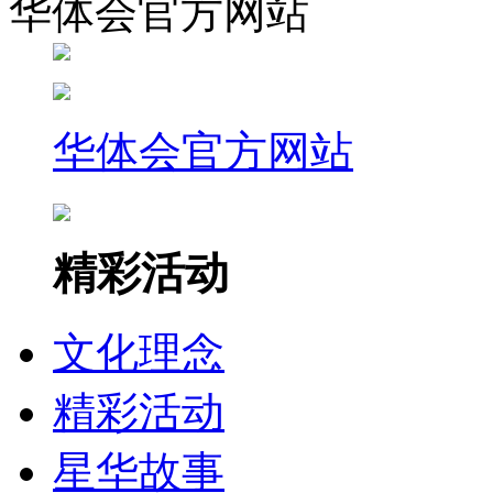
华体会官方网站
华体会官方网站
精彩活动
文化理念
精彩活动
星华故事