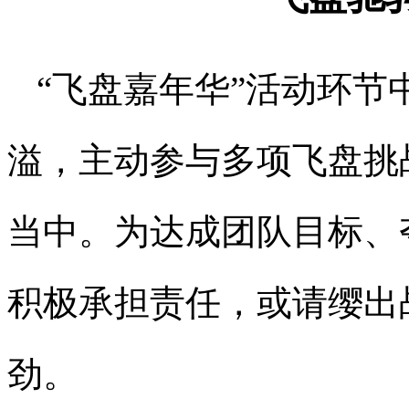
“飞盘嘉年华”活动环
溢，主动参与多项飞盘挑
当中。为达成团队目标、
积极承担责任，或请缨出
劲。