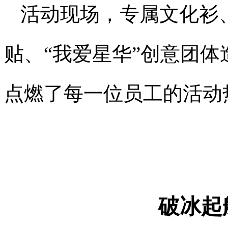
活动现场，专属文化衫
贴、“我爱星华”创意团体造
点燃了每一位员工的活动
破冰起