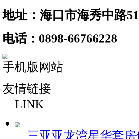
地址：海口市海秀中路51
电话：0898-66766228
手机版网站
友情链接
LINK
三亚亚龙湾星华套房