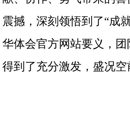
震撼，深刻领悟到了“成
华体会官方网站要义，团
得到了充分激发，盛况空