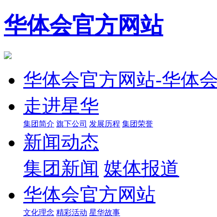
华体会官方网站
华体会官方网站-华体
走进星华
集团简介
旗下公司
发展历程
集团荣誉
新闻动态
集团新闻
媒体报道
华体会官方网站
文化理念
精彩活动
星华故事