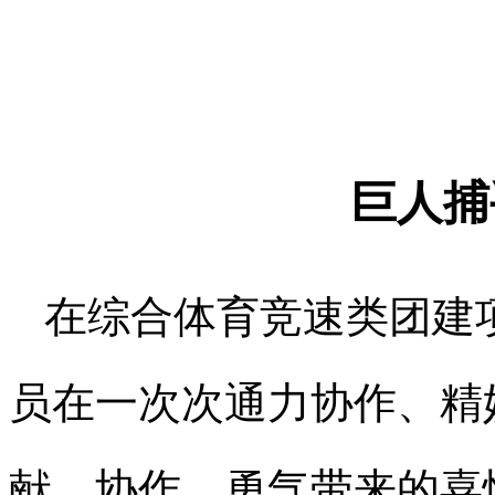
巨人捕
在综合体育竞速类团建
员在一次次通力协作、精
献、协作、勇气带来的喜