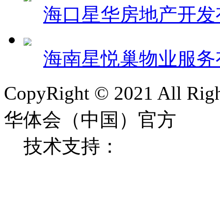
海口星华房地产开发
海南星悦巢物业服务
CopyRight © 2021 All
华体会（中国）官方
技术支持：