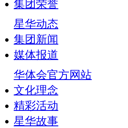
集团荣誉
星华动态
集团新闻
媒体报道
华体会官方网站
文化理念
精彩活动
星华故事